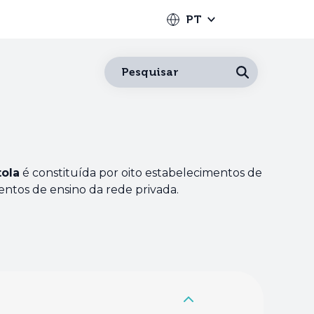
PT
Português
Pesquisar
Español
Français
English
ola
é constituída por oito estabelecimentos de
Deutsch
entos de ensino da rede privada.
Italiano
Nederlands
中文
日本語