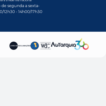
ra a rede fixa nacional
 de segunda a sexta-
00/12h30 - 14h00/17h30