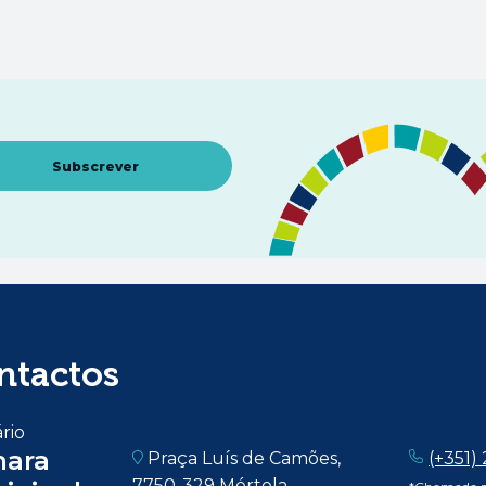
Abre num novo separador
Subscrever
ntactos
rio
ara
Praça Luís de Camões,
(+351)
7750-329 Mértola