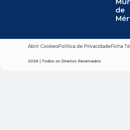
Mun
de
Mér
Abrir Cookies
Política de Privacidade
Ficha Té
2026
| Todos os Direitos Reservados
Visão geral da privaci