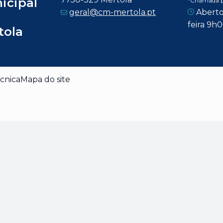
icipal
*Chamada pa
geral@cm-mertola.pt
Aberto
feira 9h
tola
cnica
Mapa do site
dade