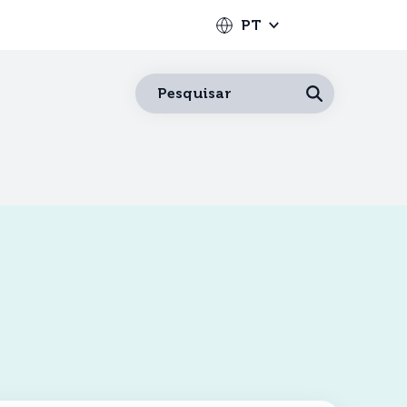
PT
Português
Pesquisar
Español
Français
English
Deutsch
Italiano
Nederlands
中文
日本語