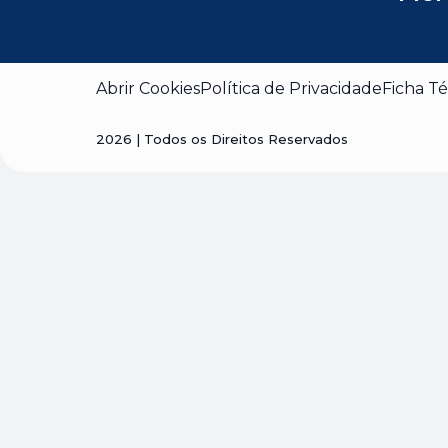
Abrir Cookies
Política de Privacidade
Ficha Té
2026
| Todos os Direitos Reservados
Visão geral da privaci
Este site usa cookies para melhorar a sua experiência
cookies que são categorizados como necessários são
essenciais para o funcionamento das funcionalidades