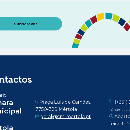
Abre num novo separador
Subscrever
ntactos
rio
ara
Praça Luís de Camões,
(+351)
7750-329 Mértola
icipal
*Chamada pa
geral@cm-mertola.pt
Aberto
feira 9h
tola