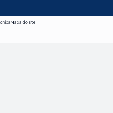
cnica
Mapa do site
dade
 enquanto navega pelo site. Destes cookies, os
 armazenados no seu navegador, pois são
 básicas do site. Também usamos cookies de