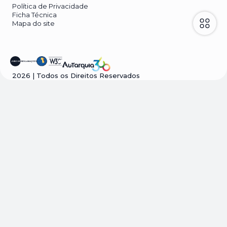
Política de Privacidade
Ficha Técnica
Mapa do site
2026
| Todos os Direitos Reservados
Visão geral da privacidade
Este site usa cookies para melhorar a sua
experiência enquanto navega pelo site. Destes
cookies, os cookies que são categorizados como
necessários são armazenados no seu navegador,