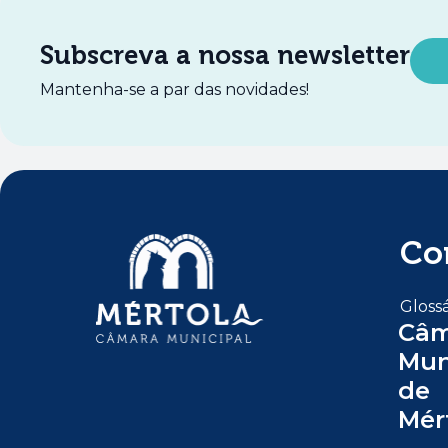
Subscreva a nossa newsletter
Mantenha-se a par das novidades!
Co
Glossá
Câm
Mun
de
Mér