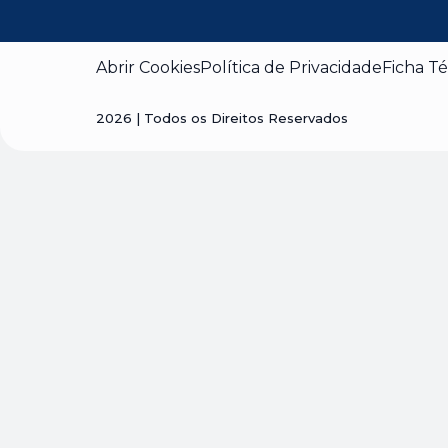
Abrir Cookies
Política de Privacidade
Ficha Té
2026
| Todos os Direitos Reservados
Visão geral da privaci
Este site usa cookies para melhorar a sua experiência
cookies que são categorizados como necessários são
essenciais para o funcionamento das funcionalidades
terceiros que nos ajudam a analisar e entender como v