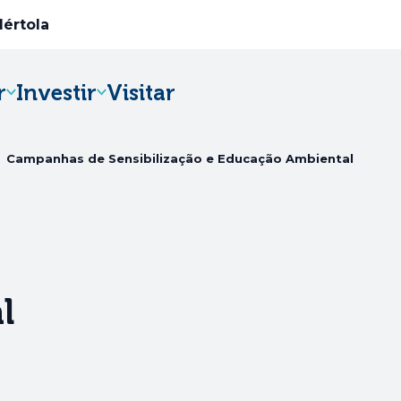
Mértola
r
Investir
Visitar
Abre num novo separador
<
Campanhas de Sensibilização e Educação Ambiental
l