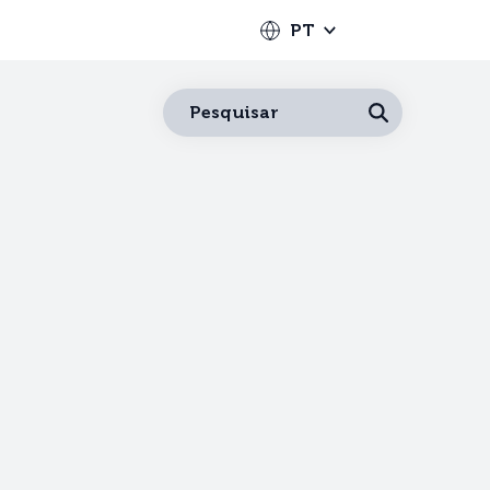
PT
Português
Pesquisar
Español
Français
English
Deutsch
Italiano
Nederlands
中文
日本語