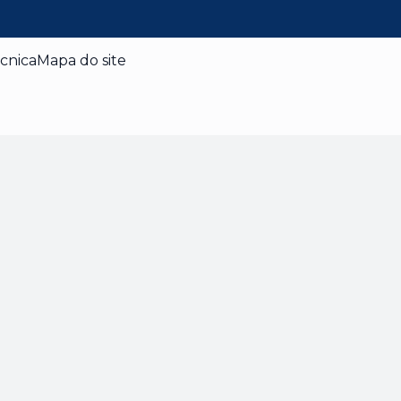
cnica
Mapa do site
dade
 enquanto navega pelo site. Destes cookies, os
 armazenados no seu navegador, pois são
 básicas do site. Também usamos cookies de
ocê utiliza este site. Esses cookies serão