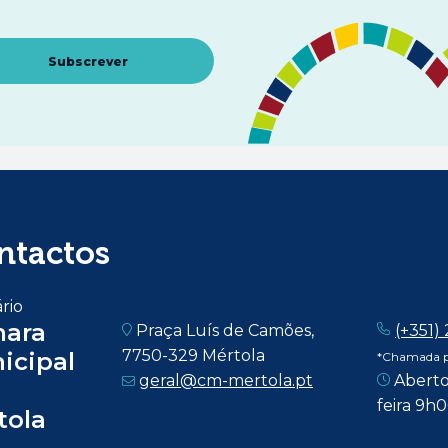
Abre num novo separador
Subscrever
ntactos
rio
ara
Praça Luís de Camões,
(+351)
7750-329 Mértola
icipal
*Chamada pa
geral@cm-mertola.pt
Aberto
feira 9h
tola