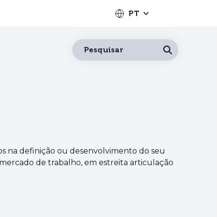
PT
Português
Pesquisar
Español
Français
English
Deutsch
Italiano
os na definição ou desenvolvimento do seu
mercado de trabalho, em estreita articulação
Nederlands
中文
日本語