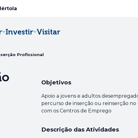
Mértola
r
Investir
Visitar
Abre num novo separador
serção Profissional
ão
Objetivos
Apoio a jovens e adultos desempregad
percurso de inserção ou reinserção no 
com os Centros de Emprego
Descrição das Atividades