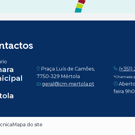
ntactos
rio
ara
Praça Luís de Camões,
(+351)
7750-329 Mértola
icipal
*Chamada pa
geral@cm-mertola.pt
Aberto
feira 9h
tola
cnica
Mapa do site