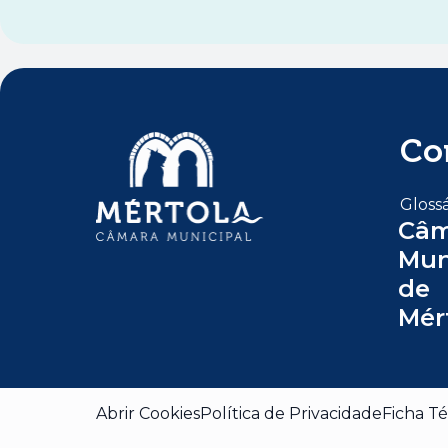
Co
Glossá
Câm
Mun
de
Mér
Abrir Cookies
Política de Privacidade
Ficha Té