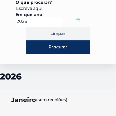
O que procurar?
*Pesquisa por termo mínimo de 3 caracteres
Em que ano
Limpar
Procurar
2026
Janeiro
(sem reuniões)