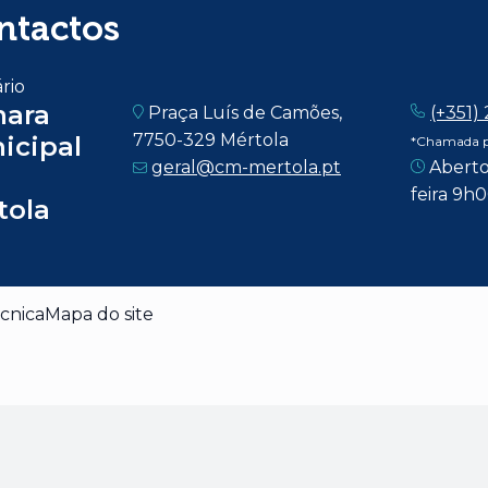
ntactos
rio
ara
Praça Luís de Camões,
(+351)
7750-329 Mértola
icipal
*Chamada pa
geral@cm-mertola.pt
Aberto
feira 9h
tola
cnica
Mapa do site