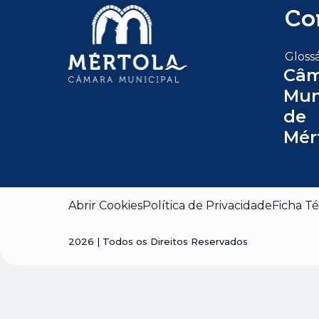
Co
Glossá
Câm
Mun
de
Mér
Abrir Cookies
Política de Privacidade
Ficha Té
2026
| Todos os Direitos Reservados