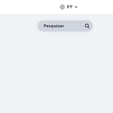
PT
Português
Pesquisar
Español
Français
English
Deutsch
Italiano
Nederlands
中文
日本語