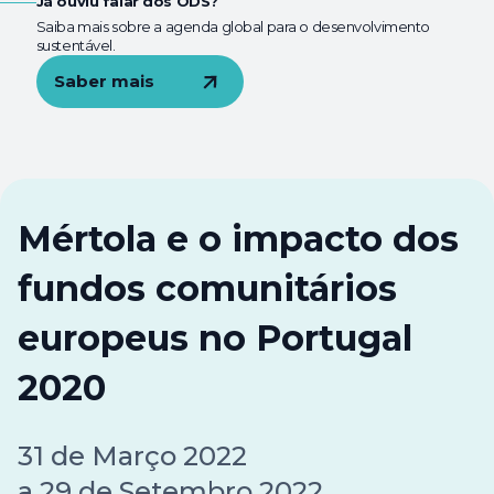
Já ouviu falar dos ODS?
Saiba mais sobre a agenda global para o desenvolvimento
sustentável.
Saber mais
Abre num novo separador
Mértola e o impacto dos
fundos comunitários
europeus no Portugal
2020
31
de
Março 2022
a
29
de
Setembro 2022