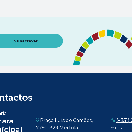
Abre num novo separador
Subscrever
ntactos
rio
ara
Praça Luís de Camões,
(+351)
7750-329 Mértola
icipal
*Chamada pa