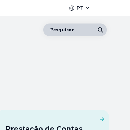
PT
Português
Pesquisar
Español
Français
English
Deutsch
Italiano
Nederlands
中文
日本語
Prestação de Contas