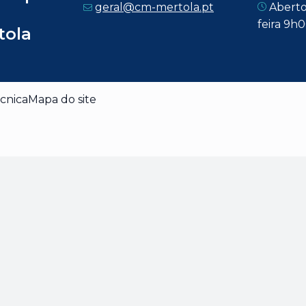
geral@cm-mertola.pt
Aberto
feira 9h
tola
cnica
Mapa do site
dade