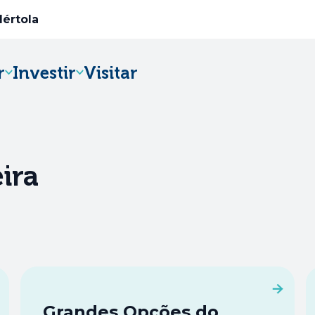
Mértola
r
Investir
Visitar
Abre num novo separador
ira
Grandes Opções do