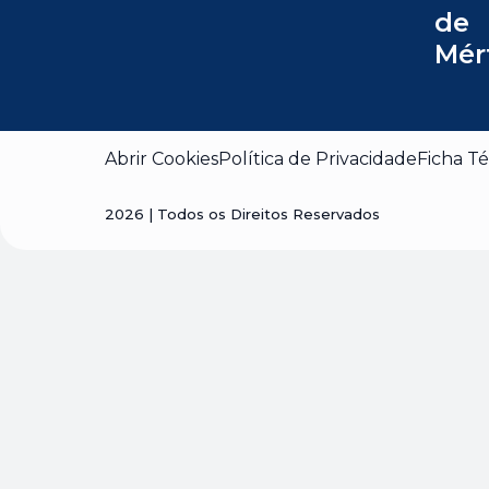
de
Mér
Abrir Cookies
Política de Privacidade
Ficha Té
2026
| Todos os Direitos Reservados
Visão geral da privaci