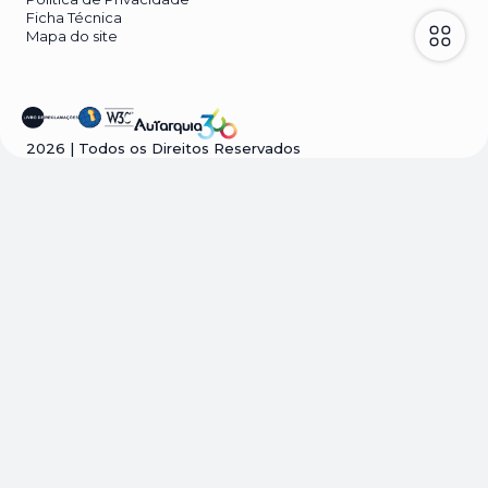
Ficha Técnica
Mapa do site
2026
| Todos os Direitos Reservados
Visão geral da privacidade
Este site usa cookies para melhorar a sua
experiência enquanto navega pelo site. Destes
cookies, os cookies que são categorizados como
necessários são armazenados no seu navegador,
pois são essenciais para o funcionamento das