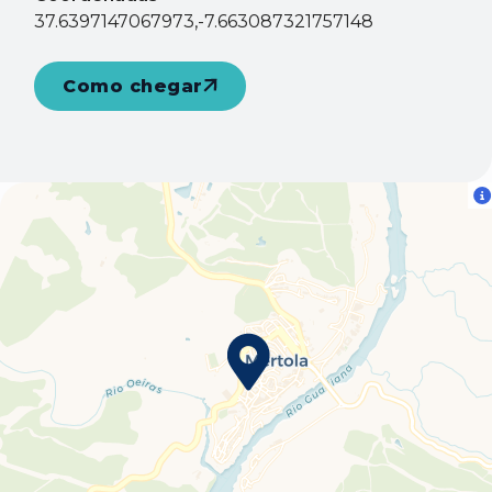
37.6397147067973,-7.663087321757148
Como chegar